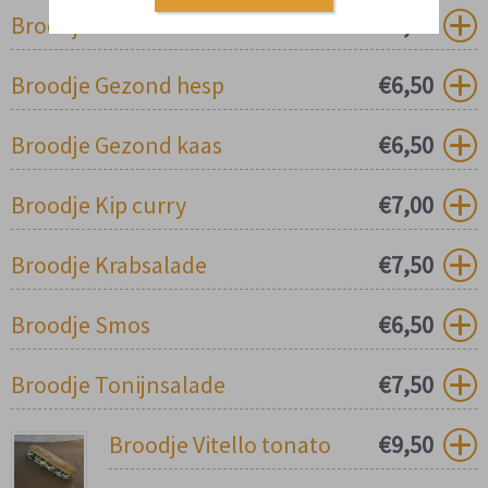
Broodje Gezond
€
6,00
Broodje Gezond hesp
€
6,50
Broodje Gezond kaas
€
6,50
Broodje Kip curry
€
7,00
Broodje Krabsalade
€
7,50
Broodje Smos
€
6,50
Broodje Tonijnsalade
€
7,50
Broodje Vitello tonato
€
9,50