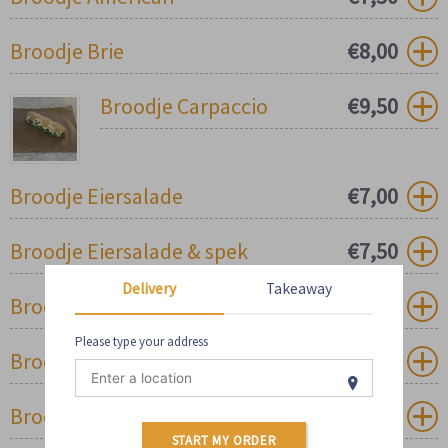
Broodje Brie
€
8,00
Broodje Carpaccio
€
9,50
Broodje Eiersalade
€
7,00
Broodje Eiersalade & spek
€
7,50
Delivery
Takeaway
Broodje Geitenkaas
€
8,00
Please type your address
Broodje Geitenkaas & spek
€
8,50
Broodje Gerookte zalm
€
9,50
START MY ORDER