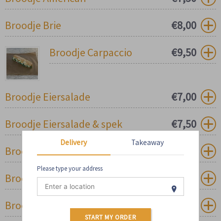
Broodje Brie
€
8,00
Broodje Carpaccio
€
9,50
Broodje Eiersalade
€
7,00
Broodje Eiersalade & spek
€
7,50
Delivery
Takeaway
Broodje Geitenkaas
€
8,00
Please type your address
Broodje Geitenkaas & spek
€
8,50
Broodje Gerookte zalm
€
9,50
START MY ORDER