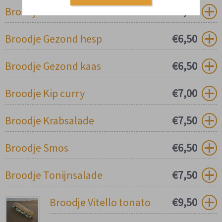
Broodje Gezond
€
6,00
Broodje Gezond hesp
€
6,50
Broodje Gezond kaas
€
6,50
Broodje Kip curry
€
7,00
Broodje Krabsalade
€
7,50
Broodje Smos
€
6,50
Broodje Tonijnsalade
€
7,50
Broodje Vitello tonato
€
9,50