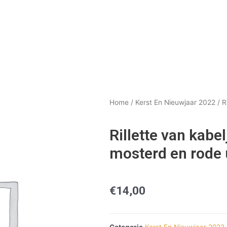
Home
/
Kerst En Nieuwjaar 2022
/ R
Rillette van kab
mosterd en rode 
€
14,00
Categorie
Kerst En Nieuwjaar 2022