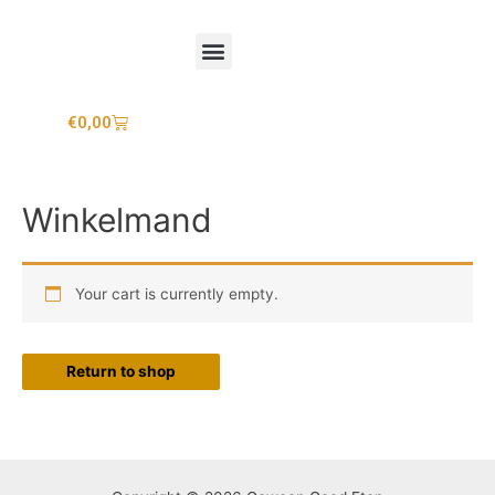
Mijn account
€
0,00
Winkelmand
Your cart is currently empty.
Return to shop